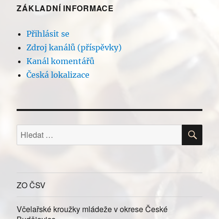
ZÁKLADNÍ INFORMACE
Přihlásit se
Zdroj kanálů (příspěvky)
Kanál komentářů
Česká lokalizace
HLE
Hledat:
ZO ČSV
Včelařské kroužky mládeže v okrese České