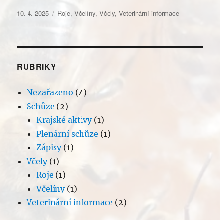
Publikováno:
Rubriky:
10. 4. 2025
Roje
,
Včelíny
,
Včely
,
Veterinární informace
RUBRIKY
Nezařazeno
(4)
Schůze
(2)
Krajské aktivy
(1)
Plenární schůze
(1)
Zápisy
(1)
Včely
(1)
Roje
(1)
Včelíny
(1)
Veterinární informace
(2)