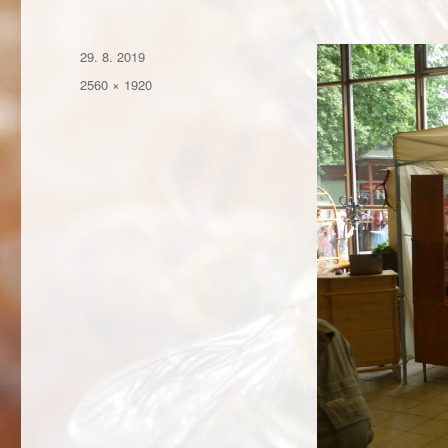
Publikováno:
29. 8. 2019
Původní
2560 × 1920
velikost: