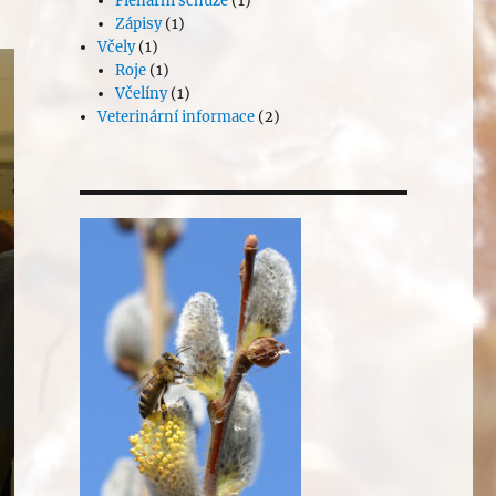
Plenární schůze
(1)
Zápisy
(1)
Včely
(1)
Roje
(1)
Včelíny
(1)
Veterinární informace
(2)