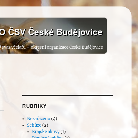
O ČSV České Budějovice
 svaz včelařů – okresní organizace České Budějovice
RUBRIKY
Nezařazeno
(4)
Schůze
(2)
Krajské aktivy
(1)