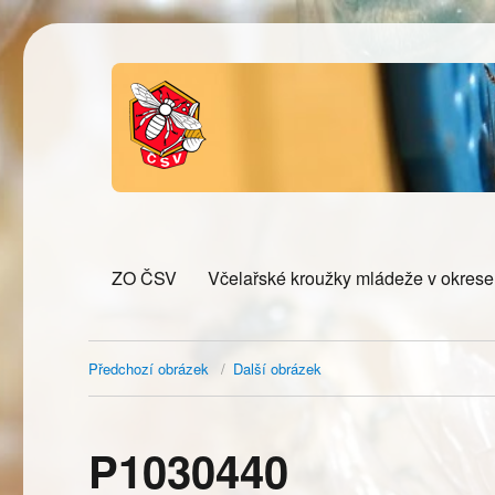
ZO ČSV
Včelařské kroužky mládeže v okres
Předchozí obrázek
Další obrázek
P1030440