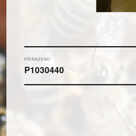
Navigace
PŘIŘAZENO:
pro
P1030440
příspěvek